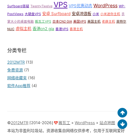
VPS
WordPress
VPS优惠动态
Surfboard答疑
TwentyTwelve
WP-
安卓 Surfboard
安卓冲浪板
PostViews
大硬盘VPS
小米
小米迷你主机
手
掌大小的桌面电脑
搬瓦工VPS
日本CN2 GIA
美国VPS
美国主机
老薛主机
英特尔
虚拟主机
香港cn2 gia
NUC
香港VPS
香港主机
分类专栏
2012MTR
(13)
免费资源
(7)
网络收藏夹
(16)
软件App推荐
(4)
©
2012MTR
⌈2014-2026⌋
搬瓦工
»
WordPress
»
站点地图
本站为非盈利垃圾站，资源收集自网络仅供参考，仅用于互联网爱好