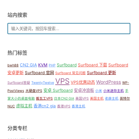
站内搜索
热门标签
CN2 GIA
KVM
Surfboard
Surfboard 下载
Surfboard
bwh88
PHP
安卓更新
Surfboard 官网
Surfboard 更新
Surfboard 常见问题
VPS
WordPress
VPS优惠动态
Surfboard答疑
TwentyTwelve
WP-
安卓 Surfboard
安卓冲浪板
PostViews
大硬盘VPS
小米
小米迷你主机
手
掌大小的桌面电脑
搬瓦工VPS
日本CN2 GIA
美国VPS
美国主机
老薛主机
英特尔
虚拟主机
香港cn2 gia
NUC
香港VPS
香港主机
分类专栏