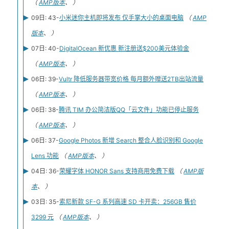
（
AMP版本
、 ）
09日: 43-
小米迷你主机即将发布 仅手掌大小的桌面电脑
（
AMP
版本
、 ）
07日: 40-
DigitalOcean 新优惠 新注册送$200美元体验金
（
AMP版本
、 ）
06日: 39-
Vultr 降低服务器带宽价格 每月额外赠送2TB出站流量
（
AMP版本
、 ）
06日: 38-
腾讯 TIM 办公简洁版QQ「云文件」功能已停止服务
（
AMP版本
、 ）
06日: 37-
Google Photos 新增 Search 整合人脸识别和 Google
Lens 功能
（
AMP版本
、 ）
04日: 36-
荣耀字体 HONOR Sans 支持商用免费下载
（
AMP版
本
、 ）
03日: 35-
索尼新款 SF-G 系列高速 SD 卡开卖：256GB 售价
3299 元
（
AMP版本
、 ）