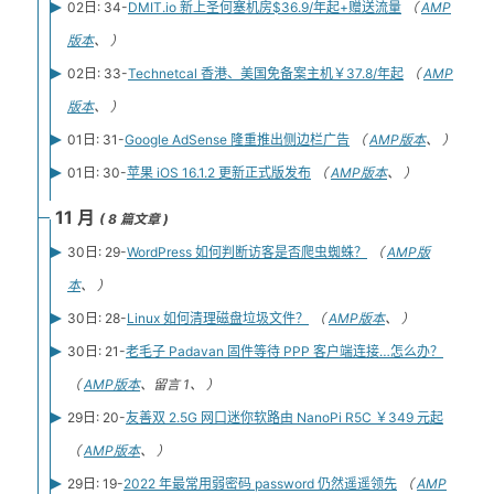
02日: 34-
DMIT.io 新上圣何塞机房$36.9/年起+赠送流量
（
AMP
版本
、 ）
02日: 33-
Technetcal 香港、美国免备案主机￥37.8/年起
（
AMP
版本
、 ）
01日: 31-
Google AdSense 隆重推出侧边栏广告
（
AMP版本
、 ）
01日: 30-
苹果 iOS 16.1.2 更新正式版发布
（
AMP版本
、 ）
11 月
( 8 篇文章 )
30日: 29-
WordPress 如何判断访客是否爬虫蜘蛛？
（
AMP版
本
、 ）
30日: 28-
Linux 如何清理磁盘垃圾文件？
（
AMP版本
、 ）
30日: 21-
老毛子 Padavan 固件等待 PPP 客户端连接…怎么办？
（
AMP版本
、留言 1、 ）
29日: 20-
友善双 2.5G 网口迷你软路由 NanoPi R5C ￥349 元起
（
AMP版本
、 ）
29日: 19-
2022 年最常用弱密码 password 仍然遥遥领先
（
AMP