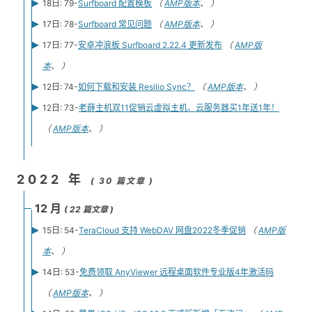
18日: 79-
Surfboard 配置模板
（
AMP版本
、 ）
17日: 78-
Surfboard 常见问题
（
AMP版本
、 ）
17日: 77-
安卓冲浪板 Surfboard 2.22.4 更新发布
（
AMP版
本
、 ）
12日: 74-
如何下载和安装 Resilio Sync？
（
AMP版本
、 ）
12日: 73-
老薛主机双11促销云虚拟主机、云服务器买1年送1年！
（
AMP版本
、 ）
2022 年
( 30 篇文章 )
12 月
( 22 篇文章 )
15日: 54-
TeraCloud 支持 WebDAV 网盘2022冬季促销
（
AMP版
本
、 ）
14日: 53-
免费领取 AnyViewer 远程桌面软件专业版4年激活码
（
AMP版本
、 ）