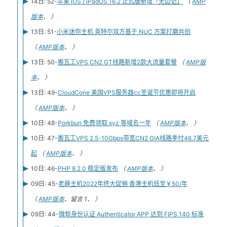
14日: 52-
苹果 iOS / iPadOS 16.2 正式版新增「无边记」
（
AMP
版本
、 ）
13日: 51-
小米迷你主机 英特尔双方基于 NUC 方案打磨共创
（
AMP版本
、 ）
13日: 50-
搬瓦工VPS CN2 GT线路新增2款大流量套餐
（
AMP版
本
、 ）
13日: 49-
CloudCone 美国VPS服务器cc圣诞节优惠即将开启
（
AMP版本
、 ）
10日: 48-
Porkbun 免费领取 xyz 等域名一年
（
AMP版本
、 ）
10日: 47-
搬瓦工VPS 2.5-10Gbps带宽CN2 GIA线路季付46.7美元
起
（
AMP版本
、 ）
10日: 46-
PHP 8.2.0 稳定版发布
（
AMP版本
、 ）
09日: 45-
老薛主机2022年终大促销 香港主机低至￥50/年
（
AMP版本
、留言 1、 ）
09日: 44-
微软身份认证 Authenticator APP 达到 FIPS 140 标准