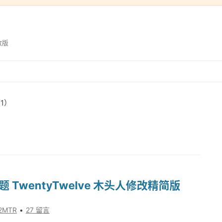
改版
跳
转
到
1）
内
容
主题 TwentyTwelve 木头人修改精简版
2MTR
27 留言