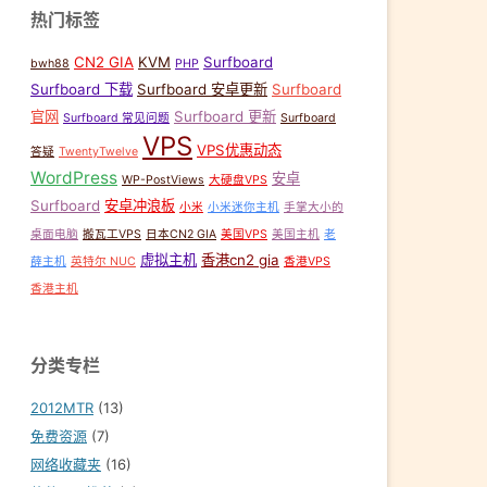
热门标签
CN2 GIA
KVM
Surfboard
bwh88
PHP
Surfboard 下载
Surfboard 安卓更新
Surfboard
官网
Surfboard 更新
Surfboard 常见问题
Surfboard
VPS
VPS优惠动态
答疑
TwentyTwelve
enty Twelve主题修改版
,
Twenty Twelve主题精简版
,
Vultr
,
WordPress
,
WordPress
安卓
WP-PostViews
大硬盘VPS
Surfboard
安卓冲浪板
小米
小米迷你主机
手掌大小的
桌面电脑
搬瓦工VPS
日本CN2 GIA
美国VPS
美国主机
老
虚拟主机
香港cn2 gia
薛主机
英特尔 NUC
香港VPS
香港主机
分类专栏
2012MTR
(13)
免费资源
(7)
网络收藏夹
(16)