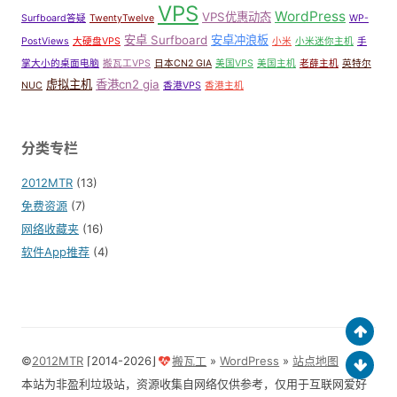
VPS
WordPress
VPS优惠动态
Surfboard答疑
TwentyTwelve
WP-
安卓 Surfboard
安卓冲浪板
PostViews
大硬盘VPS
小米
小米迷你主机
手
掌大小的桌面电脑
搬瓦工VPS
日本CN2 GIA
美国VPS
美国主机
老薛主机
英特尔
虚拟主机
香港cn2 gia
NUC
香港VPS
香港主机
分类专栏
2012MTR
(13)
免费资源
(7)
网络收藏夹
(16)
软件App推荐
(4)
©
2012MTR
⌈2014-2026⌋
搬瓦工
»
WordPress
»
站点地图
本站为非盈利垃圾站，资源收集自网络仅供参考，仅用于互联网爱好