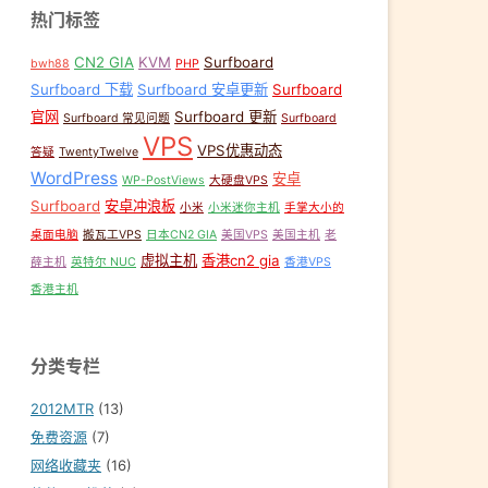
热门标签
CN2 GIA
KVM
Surfboard
bwh88
PHP
Surfboard 下载
Surfboard 安卓更新
Surfboard
官网
Surfboard 更新
Surfboard 常见问题
Surfboard
VPS
VPS优惠动态
答疑
TwentyTwelve
日本CN2 GIA
,
洛杉矶CN2
,
美国服务器
,
香港cn2 gia
WordPress
安卓
WP-PostViews
大硬盘VPS
Surfboard
安卓冲浪板
小米
小米迷你主机
手掌大小的
桌面电脑
搬瓦工VPS
日本CN2 GIA
美国VPS
美国主机
老
虚拟主机
香港cn2 gia
薛主机
英特尔 NUC
香港VPS
香港主机
分类专栏
2012MTR
(13)
免费资源
(7)
网络收藏夹
(16)