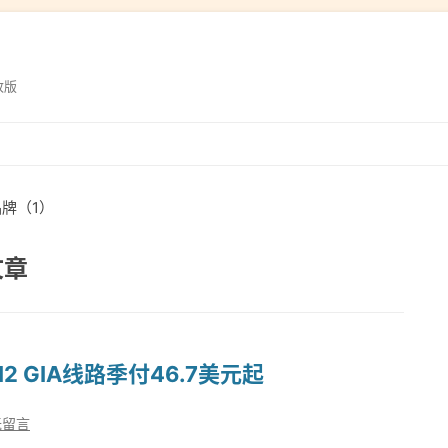
改版
跳
转
到
品牌（1）
内
容
文章
N2 GIA线路季付46.7美元起
无留言