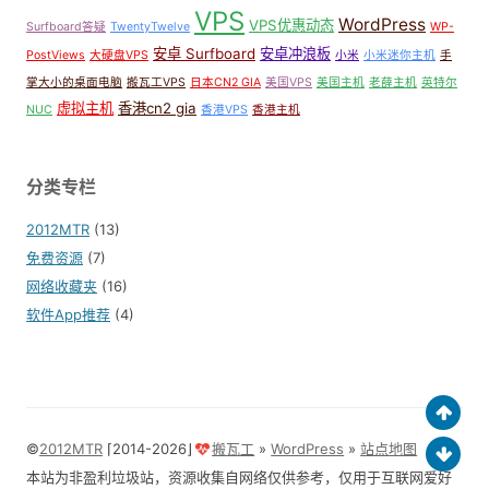
VPS
WordPress
VPS优惠动态
Surfboard答疑
TwentyTwelve
WP-
安卓 Surfboard
安卓冲浪板
PostViews
大硬盘VPS
小米
小米迷你主机
手
掌大小的桌面电脑
搬瓦工VPS
日本CN2 GIA
美国VPS
美国主机
老薛主机
英特尔
虚拟主机
香港cn2 gia
NUC
香港VPS
香港主机
分类专栏
2012MTR
(13)
免费资源
(7)
网络收藏夹
(16)
软件App推荐
(4)
©
2012MTR
⌈2014-2026⌋
搬瓦工
»
WordPress
»
站点地图
本站为非盈利垃圾站，资源收集自网络仅供参考，仅用于互联网爱好