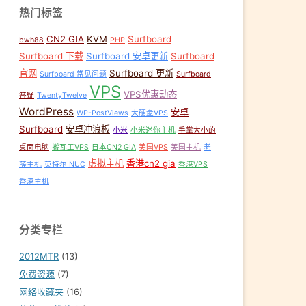
热门标签
CN2 GIA
KVM
Surfboard
bwh88
PHP
Surfboard 下载
Surfboard 安卓更新
Surfboard
官网
Surfboard 更新
Surfboard 常见问题
Surfboard
VPS
VPS优惠动态
答疑
TwentyTwelve
WordPress
安卓
WP-PostViews
大硬盘VPS
Surfboard
安卓冲浪板
小米
小米迷你主机
手掌大小的
桌面电脑
搬瓦工VPS
日本CN2 GIA
美国VPS
美国主机
老
虚拟主机
香港cn2 gia
薛主机
英特尔 NUC
香港VPS
香港主机
分类专栏
2012MTR
(13)
免费资源
(7)
网络收藏夹
(16)