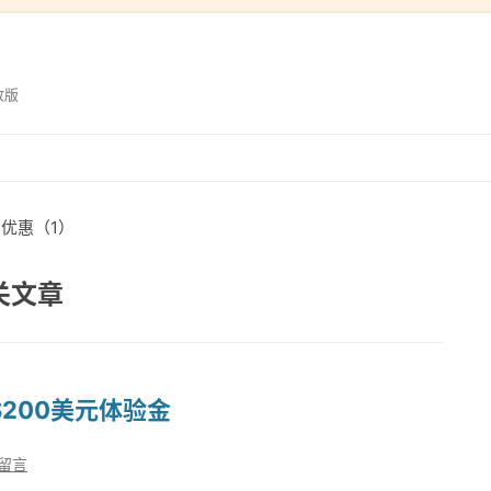
改版
跳
转
到
an优惠（1）
内
容
相关文章
送$200美元体验金
留言