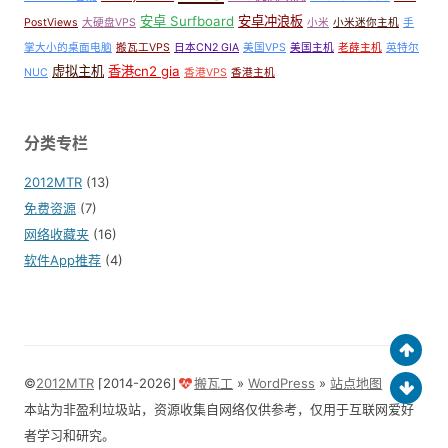
安卓 Surfboard
安卓冲浪板
PostViews
大硬盘VPS
小米
小米迷你主机
手
掌大小的桌面电脑
搬瓦工VPS
日本CN2 GIA
美国VPS
美国主机
老薛主机
英特尔
虚拟主机
香港cn2 gia
NUC
香港VPS
香港主机
分类专栏
2012MTR
(13)
免费资源
(7)
网络收藏夹
(16)
软件App推荐
(4)
©
2012MTR
⌈2014-2026⌋
搬瓦工
»
WordPress
»
站点地图
本站为非盈利垃圾站，资源收集自网络仅供参考，仅用于互联网爱好
者学习和研究。