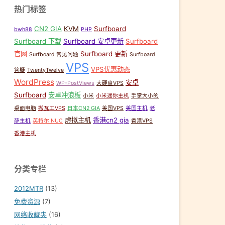
热门标签
CN2 GIA
KVM
Surfboard
bwh88
PHP
Surfboard 下载
Surfboard 安卓更新
Surfboard
官网
Surfboard 更新
Surfboard 常见问题
Surfboard
VPS
VPS优惠动态
答疑
TwentyTwelve
,
Resilio Sync安装
,
Resilio_Sync_v2.6.3.apk
WordPress
安卓
WP-PostViews
大硬盘VPS
Surfboard
安卓冲浪板
小米
小米迷你主机
手掌大小的
桌面电脑
搬瓦工VPS
日本CN2 GIA
美国VPS
美国主机
老
虚拟主机
香港cn2 gia
薛主机
英特尔 NUC
香港VPS
香港主机
分类专栏
2012MTR
(13)
免费资源
(7)
网络收藏夹
(16)