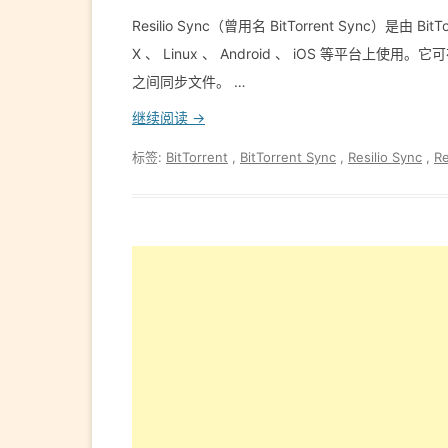
Resilio Sync（曾用名 BitTorrent Sync）是
X 、 Linux 、 Android 、 iOS 等平台
之间同步文件。 …
继续阅读 →
标签:
BitTorrent
,
BitTorrent Sync
,
Resilio Sync
,
Re