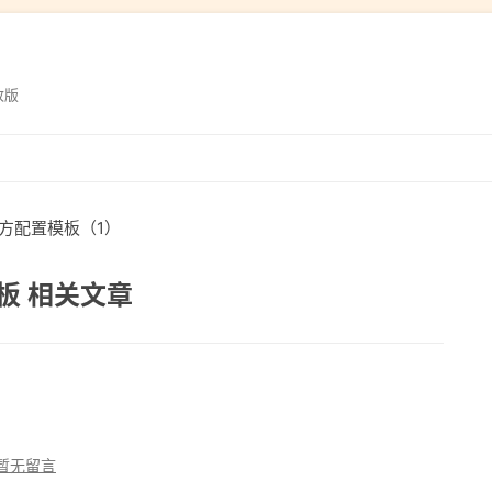
改版
跳
转
到
d官方配置模板（1）
内
容
模板 相关文章
暂无留言