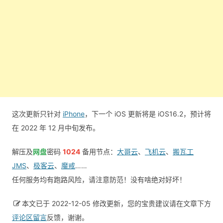
这次更新只针对
iPhone
，下一个 iOS 更新将是 iOS16.2，预计将
在 2022 年 12 月中旬发布。
解压及
网盘
密码
1024
备用节点：
大哥云
、
飞机云
、
搬瓦工
JMS
、
极客云
、
魔戒
……
任何服务均有跑路风险，请注意防范！没有啥绝对好坏！
本文已于 2022-12-05 修改更新，您的宝贵建议请在文章下方
评论区留言
反馈，谢谢。