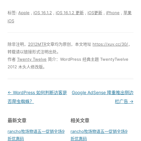
标签:
Apple
,
iOS 16.1.2
,
iOS 16.1.2 更新
,
iOS更新
,
iPhone
,
苹果
iOS
除非注明，
2012MTR
文章均为原创，本文地址
https://xuv.cc/30/
，
转载请以链接形式注明出处。
作者
Twenty Twelve
简介：WordPress 经典主题 TwentyTwelve
2012 木头人修改版。
Post
←
WordPress 如何判断访客是
Google AdSense 隆重推出侧边
navigation
否爬虫蜘蛛？
栏广告
→
最新文章
相关文章
rancho牧场物语五一促销全场9
rancho牧场物语五一促销全场9
折优惠码
折优惠码