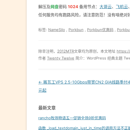
解压及
网盘
密码
1024
备用节点：
大哥云
、
飞机云
任何服务均有跑路风险，请注意防范！没有啥绝对
标签:
NameSilo
,
Porkbun
,
Porkbun优惠码
,
Pork
除非注明，
2012MTR
文章均为原创，本文地址
https:/
作者
Twenty Twelve
简介：WordPress 经典主题 Twe
Post
←
搬瓦工VPS 2.5-10Gbps带宽CN2 GIA线路季付4
navigation
元起
最新文章
rancho牧场物语五一促销全场9折优惠码
函数 _load_textdomain_just_in_time的调用方法不