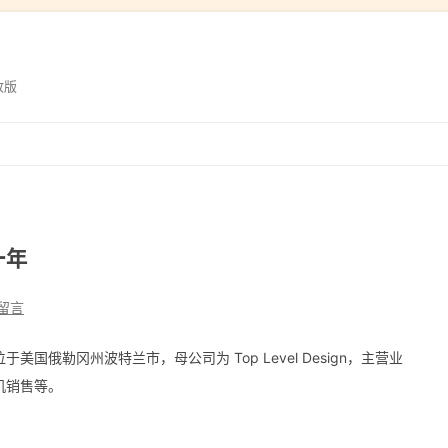
改版
跳
转
到
内
容
一年
留言
美国俄勒冈州波特兰市，母公司为 Top Level Design，主营业
机销售等。