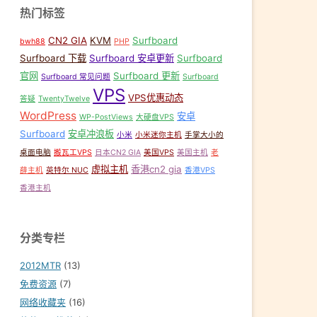
热门标签
CN2 GIA
KVM
Surfboard
bwh88
PHP
Surfboard 下载
Surfboard 安卓更新
Surfboard
官网
Surfboard 更新
Surfboard 常见问题
Surfboard
VPS
VPS优惠动态
答疑
TwentyTwelve
WordPress
安卓
WP-PostViews
大硬盘VPS
Surfboard
安卓冲浪板
小米
小米迷你主机
手掌大小的
桌面电脑
搬瓦工VPS
日本CN2 GIA
美国VPS
美国主机
老
虚拟主机
香港cn2 gia
薛主机
英特尔 NUC
香港VPS
香港主机
分类专栏
2012MTR
(13)
免费资源
(7)
网络收藏夹
(16)