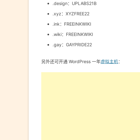
.design：UPLABS21B
.xyz：XYZFREE22
.ink：FREEINKWIKI
.wiki：FREEINKWIKI
.gay：GAYPRIDE22
另外还可开通 WordPress 一年
虚拟主机
：