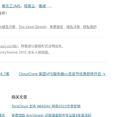
、
搬瓦工JMS
、
极客云
、
魔戒
……
好坏！
bun域名注册
,
Top Level Design
,
免费域名
,
域名注册
,
隐私保护
/xuv.cc/48/
，转载请以链接形式注明出处。
ntyTwelve 2012 木头人修改版。
6.7美
CloudCone 美国VPS服务器cc圣诞节优惠即将开启
→
相关文章
TeraCloud 支持 WebDAV 网盘2022冬季促销
正确怎
免费领取 AnyViewer 远程桌面软件专业版4年激活码