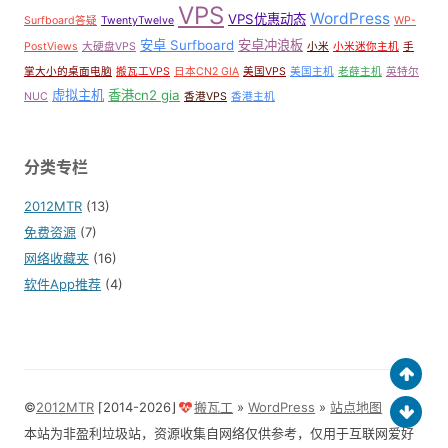
VPS
WordPress
VPS优惠动态
Surfboard答疑
TwentyTwelve
WP-
安卓 Surfboard
安卓冲浪板
PostViews
大硬盘VPS
小米
小米迷你主机
手
掌大小的桌面电脑
搬瓦工VPS
日本CN2 GIA
美国VPS
美国主机
老薛主机
英特尔
虚拟主机
香港cn2 gia
NUC
香港VPS
香港主机
分类专栏
2012MTR
(13)
免费资源
(7)
网络收藏夹
(16)
软件App推荐
(4)
©
2012MTR
⌈2014-2026⌋
搬瓦工
»
WordPress
»
站点地图
本站为非盈利垃圾站，资源收集自网络仅供参考，仅用于互联网爱好