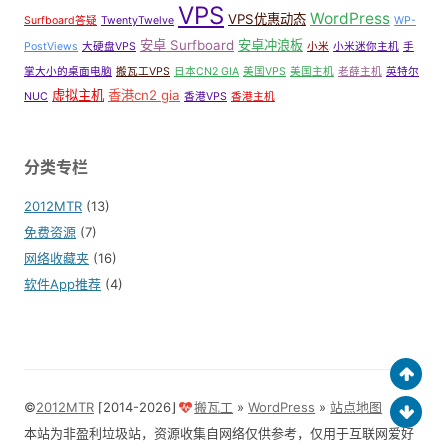
VPS
WordPress
VPS优惠动态
Surfboard答疑
TwentyTwelve
WP-
安卓 Surfboard
安卓冲浪板
PostViews
大硬盘VPS
小米
小米迷你主机
手
掌大小的桌面电脑
搬瓦工VPS
日本CN2 GIA
美国VPS
美国主机
老薛主机
英特尔
虚拟主机
香港cn2 gia
NUC
香港VPS
香港主机
分类专栏
2012MTR
(13)
免费资源
(7)
网络收藏夹
(16)
软件App推荐
(4)
©
2012MTR
⌈2014-2026⌋
搬瓦工
»
WordPress
»
站点地图
本站为非盈利垃圾站，资源收集自网络仅供参考，仅用于互联网爱好