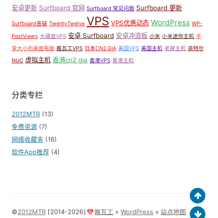
安卓更新
Surfboard 官网
Surfboard 更新
Surfboard 常见问题
VPS
WordPress
VPS优惠动态
Surfboard答疑
TwentyTwelve
WP-
安卓 Surfboard
安卓冲浪板
PostViews
大硬盘VPS
小米
小米迷你主机
手
掌大小的桌面电脑
搬瓦工VPS
日本CN2 GIA
美国VPS
美国主机
老薛主机
英特尔
虚拟主机
香港cn2 gia
NUC
香港VPS
香港主机
分类专栏
2012MTR
(13)
免费资源
(7)
网络收藏夹
(16)
软件App推荐
(4)
©
2012MTR
⌈2014-2026⌋
搬瓦工
»
WordPress
»
站点地图