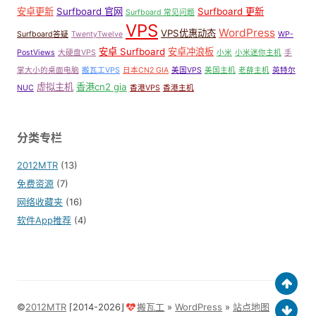
安卓更新
Surfboard 官网
Surfboard 更新
Surfboard 常见问题
VPS
WordPress
VPS优惠动态
Surfboard答疑
TwentyTwelve
WP-
安卓 Surfboard
安卓冲浪板
PostViews
大硬盘VPS
小米
小米迷你主机
手
掌大小的桌面电脑
搬瓦工VPS
日本CN2 GIA
美国VPS
美国主机
老薛主机
英特尔
虚拟主机
香港cn2 gia
NUC
香港VPS
香港主机
分类专栏
2012MTR
(13)
免费资源
(7)
网络收藏夹
(16)
软件App推荐
(4)
©
2012MTR
⌈2014-2026⌋
搬瓦工
»
WordPress
»
站点地图