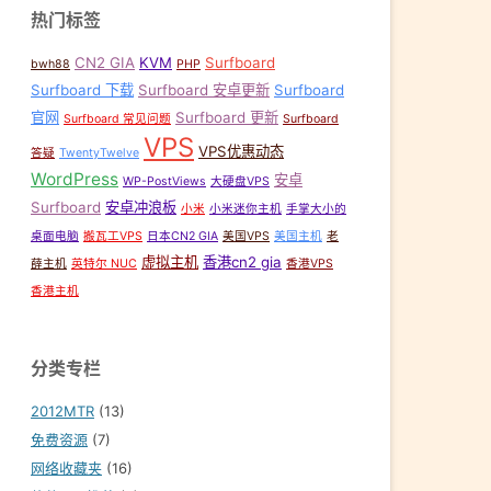
热门标签
CN2 GIA
KVM
Surfboard
bwh88
PHP
Surfboard 下载
Surfboard 安卓更新
Surfboard
官网
Surfboard 更新
Surfboard 常见问题
Surfboard
VPS
VPS优惠动态
答疑
TwentyTwelve
WordPress
安卓
WP-PostViews
大硬盘VPS
Surfboard
安卓冲浪板
小米
小米迷你主机
手掌大小的
桌面电脑
搬瓦工VPS
日本CN2 GIA
美国VPS
美国主机
老
虚拟主机
香港cn2 gia
薛主机
英特尔 NUC
香港VPS
香港主机
分类专栏
2012MTR
(13)
免费资源
(7)
网络收藏夹
(16)