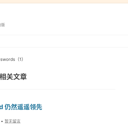
改版
跳
转
到
swords（1）
内
容
s 相关文章
rd 仍然遥遥领先
暂无留言