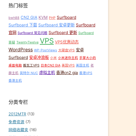
热门标签
CN2 GIA
KVM
Surfboard
bwh88
PHP
Surfboard 下载
Surfboard 安卓更新
Surfboard
官网
Surfboard 更新
Surfboard 常见问题
Surfboard
VPS
VPS优惠动态
答疑
TwentyTwelve
WordPress
安卓
WP-PostViews
大硬盘VPS
Surfboard
安卓冲浪板
小米
小米迷你主机
手掌大小的
桌面电脑
搬瓦工VPS
日本CN2 GIA
美国VPS
美国主机
老
虚拟主机
香港cn2 gia
薛主机
英特尔 NUC
香港VPS
香港主机
分类专栏
2012MTR
(13)
免费资源
(7)
网络收藏夹
(16)